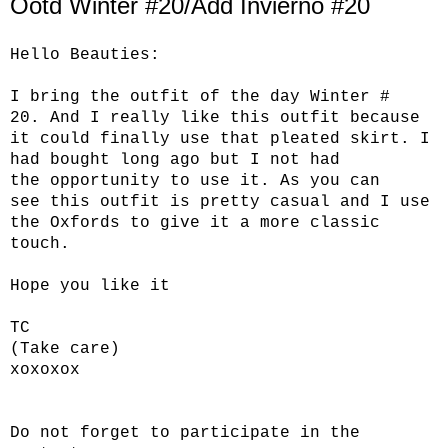
Ootd Winter #20/Add Invierno #20
Hello
Beauties
:
I bring
the outfit
of the day
Winter
#
20.
And
I really like
this outfit
because
it
could finally
use that
pleated skirt.
I
had bought
long ago but
I not had
the
opportunity to use it
.
As you can
see
this outfit is
pretty casual
and I use
the
Oxfords
to give it a
more
classic
touch.
Hope you like it
TC
(
Take care
)
xoxoxox
Do not forget to
participate in the