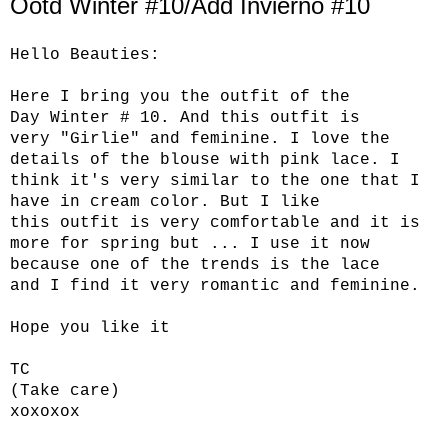
Ootd Winter #10/Add Invierno #10
Hello
Beauties
:
Here I bring you
the outfit
of the
Day
Winter
# 10.
And this
outfit
is
very
"Girlie
"
and feminine.
I love
the
details of the
blouse with
pink lace
.
I
think it's
very similar to the one
that I
have
in
cream color.
But I like
this
outfit
is very
comfortable and
it
is
more for
spring but
...
I
use
it now
because
one
of the trends is
the lace
and
I find it
very romantic
and feminine.
Hope you like it
TC
(
Take care
)
xoxoxox