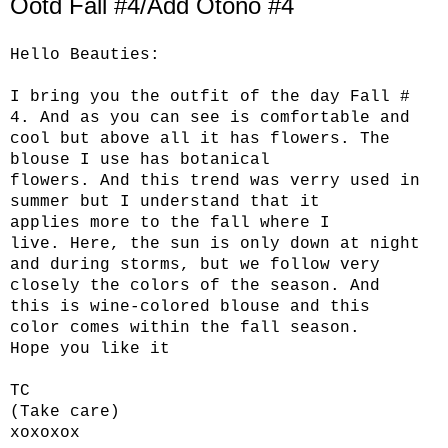
Ootd Fall #4/Add Otoño #4
Hello
Beauties
:
I bring you
the outfit
of the day
Fall
#
4.
And as you can
see is
comfortable and
cool
but above all
it has
flowers.
The
blouse
I use
has botanical
flowers
.
And
this trend
was verry used
in
summer
but
I understand
that it
applies
more to
the fall
where I
live.
Here, the sun
is
only down
at night
and
during storms
, but we
follow very
closely
the colors
of the season.
And
this
is
wine-colored
blouse
and this
color
comes within
the fall season.
Hope you like it
TC
(
Take care
)
xoxoxox