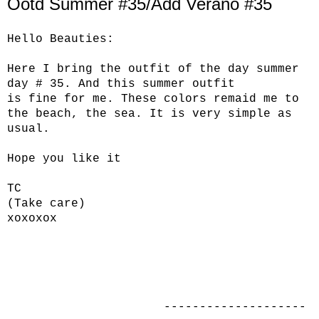
Ootd Summer #35/Add Verano #35
Hello
Beauties
:
Here I bring
the outfit of the day
summer
day
# 35.
And this
summer
outfit
is
fine
for me.
These colors
remaid me
to
the beach,
the sea.
It is
very simple
as
usual.
Hope you like it
TC
(
Take care)
xoxoxox
--------------------