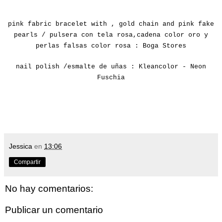
pink fabric
bracelet
with
,
gold
chain
and
pink
fake
pearls /
pulsera con tela rosa,cadena color oro y
perlas falsas color rosa : Boga Stores
nail polish /
esmalte de uñas : Kleancolor - Neon
Fuschia
Jessica
en
13:06
Compartir
No hay comentarios:
Publicar un comentario