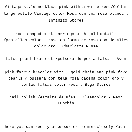
Vintage style necklace pink with a white rose/Collar
largo estilo Vintage color Rosa con una rosa blanca :
Infinito Stores
rose shaped pink
earrings
with
gold
details
/pantallas color rosa en forma de rosa con detalles
color oro : Charlotte Russe
false pearl bracelet /
pulsera de perla falsa : Avon
pink fabric
bracelet
with
,
gold
chain
and
pink
fake
pearls /
pulsera con tela rosa,cadena color oro y
perlas falsas color rosa : Boga Stores
nail polish /
esmalte de uñas : Kleancolor - Neon
Fuschia
here you can
see
my
accessories
to
more
closely /aquí