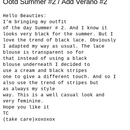
Ootd Summer #2 / Add Verano #2
Hello
Beauties
:
I'm bringing
my
outfit
of
the
day
Summer
#
2
.
And
I know
it
looks
very
black
for
the
summer
.
But
I
love
the
trend
of
black
lace
.
Obviously
I
adapted
my
way
as
usual.
The
lace
blouse
is transparent
so
for
that
instead
of using
a
black
blouse
underneath
I decided to
use
a
cream
and
black
stripes
one
to
give
a
different
touch
.
And
so
I
also use
the trend
of
stripes
but
as
always
my style
way
.
This
is
a
well
casual
look
and
very
feminine
.
Hope
you like it
TC
(take care)
xoxoxox