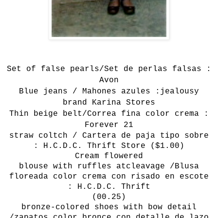
Set of false pearls/Set de perlas falsas :
Avon
Blue jeans / Mahones azules :jealousy
brand Karina Stores
Thin beige belt/Correa fina color crema :
Forever 21
straw
coltch / Cartera de paja tipo sobre
: H.C.D.C. Thrift Store ($1.00)
Cream
flowered
blouse
with
ruffles
at
cleavage /Blusa
floreada color crema con risado en escote
:
H.C.D.C. Thrift
(00.25)
bronze
-colored shoes
with
bow detail
/zapatos color bronce con detalle de lazo