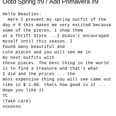
Ootd Spring #9 / Add Primavera #9
Hello
Beauties
:
Here
I present
my
spring
outfit
of the
day
#
9
this
makes me
very excited
because
some
of the
pieces,
I
shop them
at
a
Thrift
Store
...
I didin't
encouraged
myself
until this
season.
I
found
many
beautiful and
cute
pieces
and
you will
see me in
my
next
outfits
with
those
pieces.
The
best
thing in
the
world
is
to find
a
treasure
and that
's what
I
did
and the
prices
...
the
most
expensive
thing
you will see
came out
like in
$
1.00,
thats how good is
it
...
Hope
you like it
TC
(
Take care
)
xoxoxxo