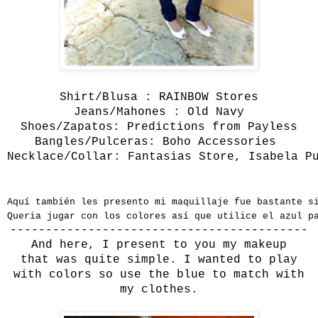
S
hirt/Blusa :
RAINBOW Stores
Jeans/Mahones : Old Navy
Shoes/Zapatos: Predictions from Payless
Bangles/Pulceras: Boho Accessories
Necklace/Collar: Fantasias Store, Isabela P
Aquí también les presento mi maquillaje fue bastante 
Queria jugar con los colores así que utilice el azul p
------------------------------------------
And here,
I present to you
my
makeup
that
was
quite
simple
.
I wanted to
play
with
colors
so
use
the
blue
to match with
my
clothes
.